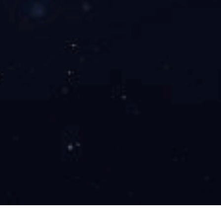
开云官方在线入口-开云（中国）-格睿电机铭牌
每台开云官方在线入口-开云（中国）-格睿电机出厂机
身铭牌记录有发电机对应的功型号、额定功率、发电
机编号、励磁电流、励磁电压、防护等级、环境温
度、重量等技术参数，验查铭牌参数和实物是否相
符。