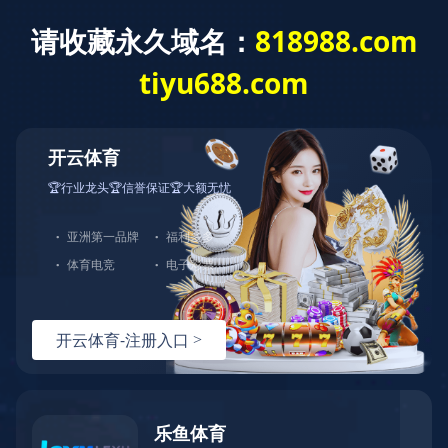
格睿系列( Gloria Series)是开云官方在线入口-开
云（中国）旗下的旗舰品牌，包括了8个系列48种规格
发电机产品，功率涵盖12kVA-2150kVA，电压110V-
13800V，频率50Hz ~ 60Hz,防护等级IP21-IP57，可
以满足世界各地客户不同的电力需求。格睿一直追求
高标准和高品质，通过了ISO9001质量体系，产品获
得CE认证，符合国际标准，可靠耐用，可满足各类恶