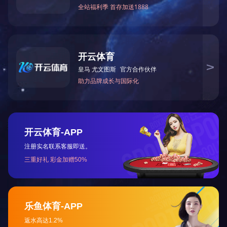
公司简介
船用发电机
发展之路
开云官方在线入口-开云（中国）
资质证书
品质保证
新闻中心
公司动态
客户与合作伙伴
服务中心
服 务
识别真伪
防伪查询
400-820-3048
周一至周五 09:00~18:00