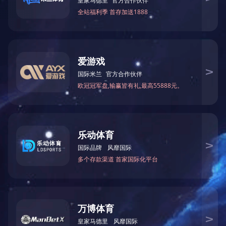
上海国际海事展高光：格睿船用机组凭
硬核实力引爆全场
买发电机算“总账”：格睿十年省的维修
费，比购机差价多3倍
远洋惊魂后才懂：发电机浸漆差一点，
寿命差三倍