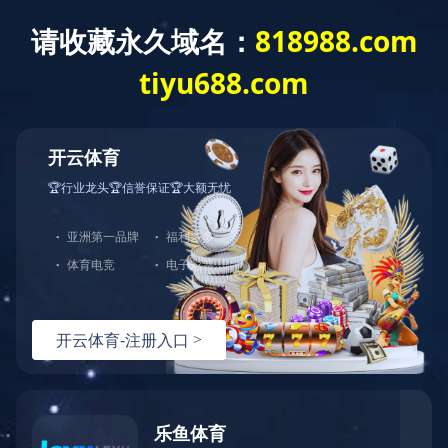
公司动态
客户与合作伙伴
从实验室到工地：格睿发电机的技术，
经住了20种极端场景考验
从“进口依赖”到“国产首选”，格睿发电机
凭什么征服企业？