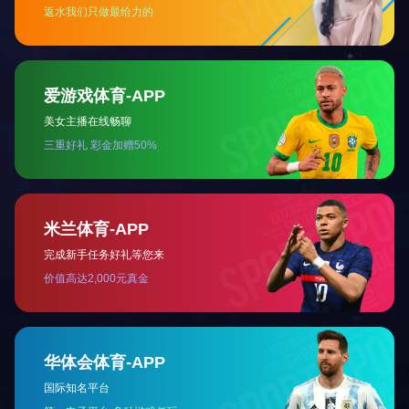
公司动态
客户与合作伙伴
服务中心
服 务
识别真伪
防伪查询
400-820-3048
周一至周五 09:00~18:00
Copyright ? 2020 开云官方在线入口-开云（中国）版权所有 技术支
持：
开杰信息