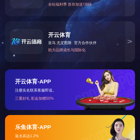
<<
<
1
2
3
4
5
6
7
8
>
>>
关于我们
产品展示
公司简介
船用发电机
发展之路
开云官方在线入口-开云（中国）
资质证书
品质保证
新闻中心