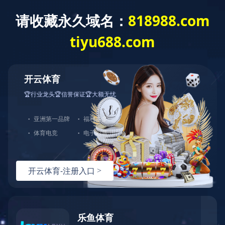
公司动态
客户与合作伙伴
做实业不容易，最怕突然停电，备用电源
一定要到位
有人问我，开工厂、做实体，这么多年最怕什么？