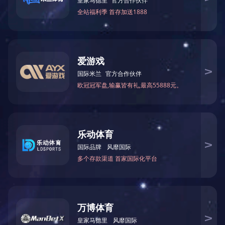
瞬间断电。车间里正在加工的精密半成品全部卡在工序中
段，设备骤停、数据中断，不仅这批物料直接报废，整条生
产线还要全面停机复盘、重新调试。工人原地待命没法开
工，订单交付工期被迫延后，后续还要跟客户反复沟通致
歉，赔付逾期违约金。
那天晚上我坐在车间门口，心里又急又无奈。忙活一整天，
一夜回到解放前，就因为没有提前备好靠谱的备用供电设
备，所有辛苦全都白费。
从那之后，我就认准一个道理：
做实业可以省人情开销，可
以压缩非必要成本，但备用电源，一分钱都不能省。
很多老板省钱心切，总觉得电网供电一直稳定，停电只是小
概率意外，没必要额外花钱置办备用机组。就算打算配备，
也一味贪图低价，随便选台小厂拼装设备凑数，看着成本省
了一点，实则埋下大隐患。
真等到突发停电的关键时刻，劣质机组启动卡顿、带载乏
力、频繁报警掉链子，关键时刻顶不上用场，不仅救不了
场，反而耽误最佳应急时机，最后该亏的钱一分没少花，还
白白添了一堆麻烦。