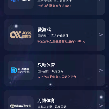
2、严谨的出厂测试
自主研发投入的大型反馈式电机负载测试中心，以行
业高测试标准测试，全面记录发电机各项运行指标。