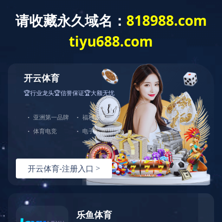
服 务
识别真伪
防伪查询
方法一。防伪码查询