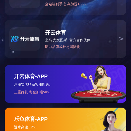
联系人：陈经理
电话：4008203048
邮箱：chenderong@shstfpower.com
关于我们
产品展示
公司简介
船用发电机
发展之路
开云官方在线入口-开云（中国）
资质证书
品质保证
新闻中心
公司动态
客户与合作伙伴