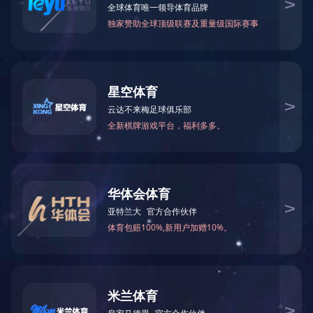
GR-M L31 4P三相无刷交流同步船用
发电机
特性:
●永磁发电机PMG单独提供励磁使励磁与电源输出隔离
●自动电压调节控制器MX341B,带三相感应检测提供土1%的电
压调整率