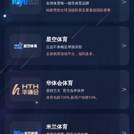
GR450GHJ 三相陆用发电机
特点:
●符合国际优质的发电机标准要求
●
自励控制提供持续的短路电流能力
●H级绝缘满足恶劣的环境要求
●2/3的绕组节距抑制过多的中线电流